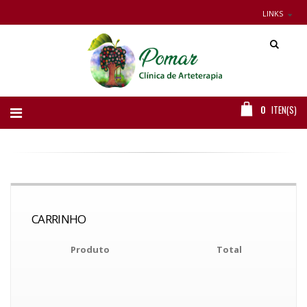
LINKS
0
ITEN(S)
CARRINHO
Produto
Total