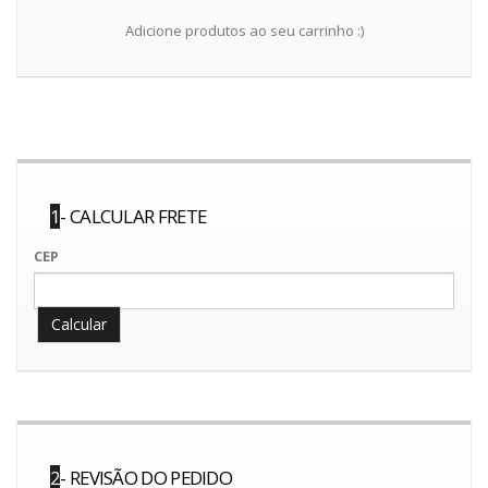
Adicione produtos ao seu carrinho :)
1
- CALCULAR FRETE
CEP
2
- REVISÃO DO PEDIDO