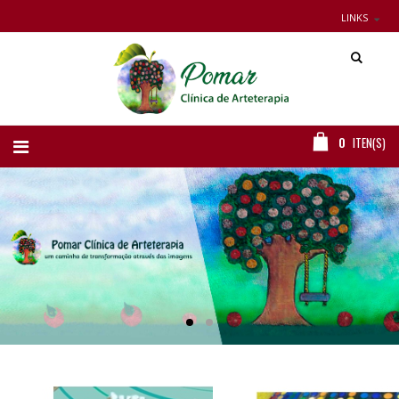
LINKS
0
ITEN(S)